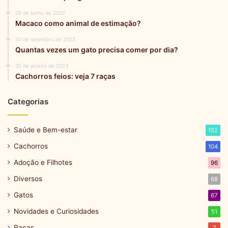
26 de junho de 2022
Macaco como animal de estimação?
30 de setembro de 2022
Quantas vezes um gato precisa comer por dia?
30 de janeiro de 2023
Cachorros feios: veja 7 raças
Categorias
Saúde e Bem-estar
152
Cachorros
104
Adoção e Filhotes
96
Diversos
68
Gatos
67
Novidades e Curiosidades
51
Raças
7