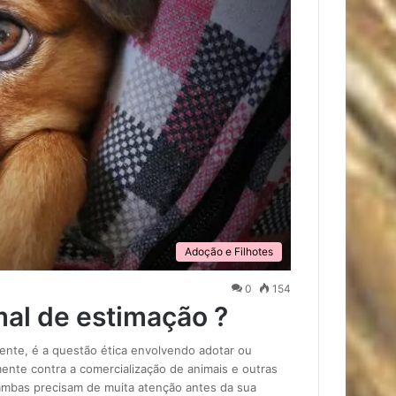
Adoção e Filhotes
0
154
al de estimação ?
ente, é a questão ética envolvendo adotar ou
nte contra a comercialização de animais e outras
ambas precisam de muita atenção antes da sua