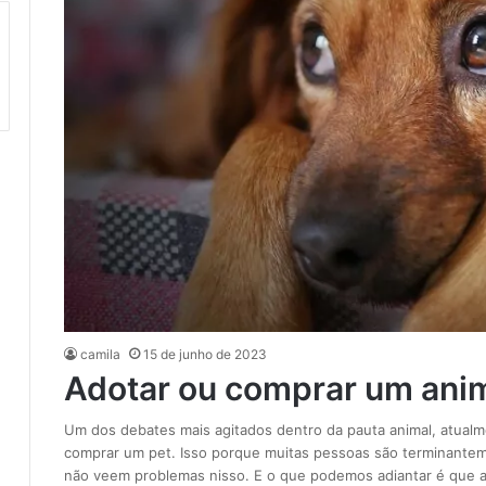
camila
15 de junho de 2023
Adotar ou comprar um anim
Um dos debates mais agitados dentro da pauta animal, atualm
comprar um pet. Isso porque muitas pessoas são terminanteme
não veem problemas nisso. E o que podemos adiantar é que 