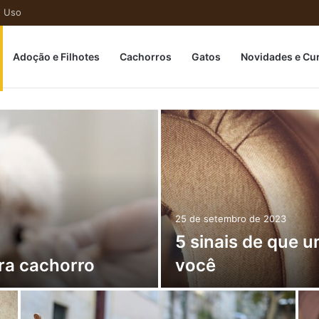
e Uso
ome
Adoção e Filhotes
Cachorros
Gatos
Novidades e Cu
25 de setembro de 2023
5 sinais de que 
ra cachorro
você