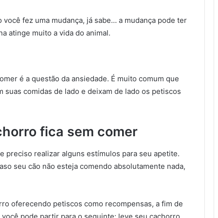
o você fez uma mudança, já sabe… a mudança pode ter
a atinge muito a vida do animal.
 comer é a questão da ansiedade. É muito comum que
 suas comidas de lado e deixam de lado os petiscos
chorro fica sem comer
 preciso realizar alguns estímulos para seu apetite.
 caso seu cão não esteja comendo absolutamente nada,
orro oferecendo petiscos como recompensas, a fim de
, você pode partir para o seguinte: leve seu cachorro