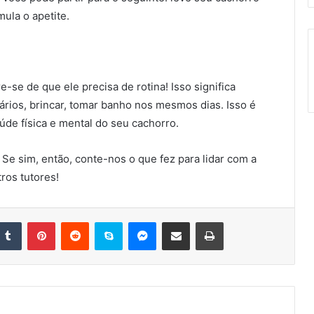
mula o apetite.
-se de que ele precisa de rotina! Isso significa
rios, brincar, tomar banho nos mesmos dias. Isso é
úde física e mental do seu cachorro.
 Se sim, então, conte-nos o que fez para lidar com a
ros tutores!
nkedin
Tumblr
Pinterest
Reddit
Skype
Messenger
Compartilhar via e-mail
Imprimir