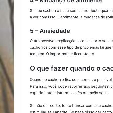
4 – Mudança de ambiente
Se seu cachorro ficou sem comer justo quand
a ver com isso. Geralmente, a mudança de rotin
5 – Ansiedade
Outra possível explicação para cachorro sem
cachorros com esse tipo de problemas larguem
também. O importante é ficar atento.
O que fazer quando o ca
Quando o cachorro fica sem comer, é possível e
Para isso, você pode recorrer aos seguintes:
experimente misturar sachês na ração seca.
Se não der certo, tente brincar com seu cach
estimular seu apetite. Se nada disso der certo