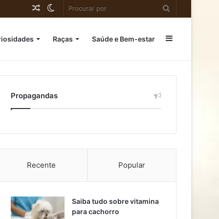
Artigo
Switch
Procurar
aleatório
skin
por
Barra
riosidades
Raças
Saúde e Bem-estar
Lateral
Propagandas
Recente
Popular
Saiba tudo sobre vitamina
para cachorro