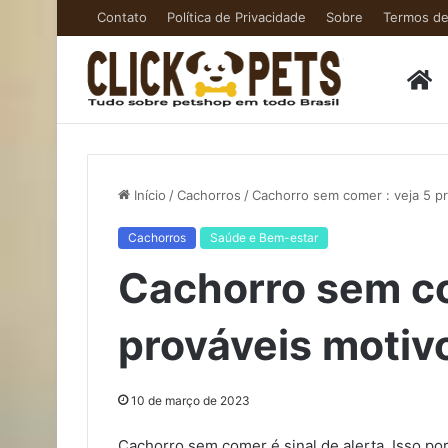
Contato
Política de Privacidade
Sobre
Termos d
H
Início
/
Cachorros
/
Cachorro sem comer : veja 5 p
Cachorros
Saúde e Bem-estar
Cachorro sem co
prováveis motiv
10 de março de 2023
Cachorro sem comer é sinal de alerta. Isso 