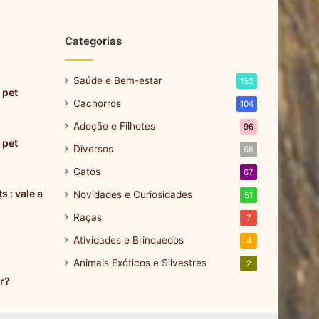
Categorias
Saúde e Bem-estar
152
 pet
Cachorros
104
Adoção e Filhotes
96
 pet
Diversos
68
Gatos
67
 : vale a
Novidades e Curiosidades
51
Raças
7
Atividades e Brinquedos
4
Animais Exóticos e Silvestres
2
r?