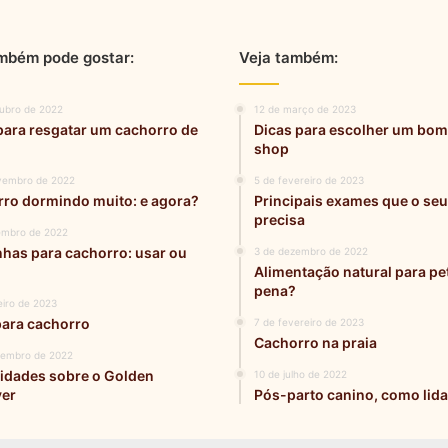
mbém pode gostar:
Veja também:
tubro de 2022
12 de março de 2023
para resgatar um cachorro de
Dicas para escolher um bom
shop
vembro de 2022
5 de fevereiro de 2023
ro dormindo muito: e agora?
Principais exames que o seu
precisa
embro de 2022
has para cachorro: usar ou
3 de dezembro de 2022
Alimentação natural para pets
pena?
eiro de 2023
para cachorro
7 de fevereiro de 2023
Cachorro na praia
zembro de 2022
idades sobre o Golden
10 de julho de 2022
ver
Pós-parto canino, como lida