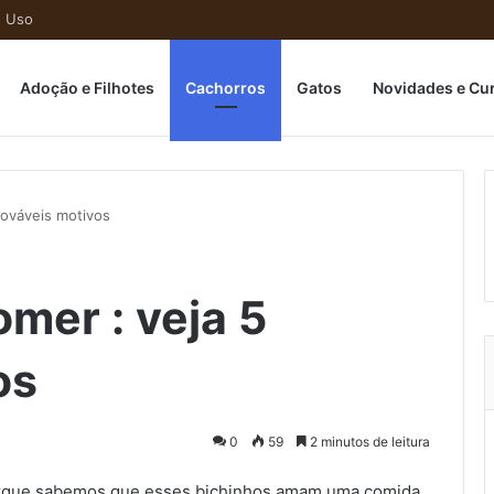
e Uso
ome
Adoção e Filhotes
Cachorros
Gatos
Novidades e Cu
rováveis motivos
mer : veja 5
os
0
59
2 minutos de leitura
porque sabemos que esses bichinhos amam uma comida,