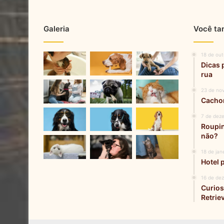
Galeria
Você ta
18 de ou
Dicas 
rua
23 de no
Cachor
7 de dez
Roupin
não?
18 de jan
Hotel 
16 de de
Curios
Retrie