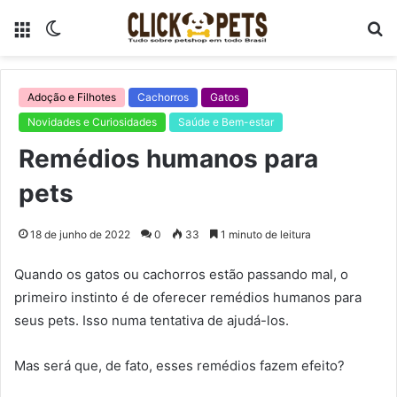
Menu
Switch
P
skin
p
Adoção e Filhotes
Cachorros
Gatos
Novidades e Curiosidades
Saúde e Bem-estar
Remédios humanos para
pets
18 de junho de 2022
0
33
1 minuto de leitura
Quando os gatos ou cachorros estão passando mal, o
primeiro instinto é de oferecer remédios humanos para
seus pets. Isso numa tentativa de ajudá-los.
Mas será que, de fato, esses remédios fazem efeito?